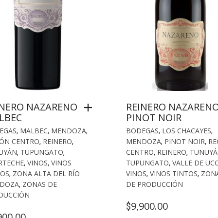
INERO NAZARENO
REINERO NAZAREN
LBEC
PINOT NOIR
EGAS
,
MALBEC
,
MENDOZA
,
BODEGAS
,
LOS CHACAYES
,
IÓN CENTRO
,
REINERO
,
MENDOZA
,
PINOT NOIR
,
RE
UYÁN
,
TUPUNGATO
,
CENTRO
,
REINERO
,
TUNUY
RTECHE
,
VINOS
,
VINOS
TUPUNGATO
,
VALLE DE UC
TOS
,
ZONA ALTA DEL RÍO
VINOS
,
VINOS TINTOS
,
ZON
DOZA
,
ZONAS DE
DE PRODUCCIÓN
DUCCIÓN
9,900.00
$
900.00