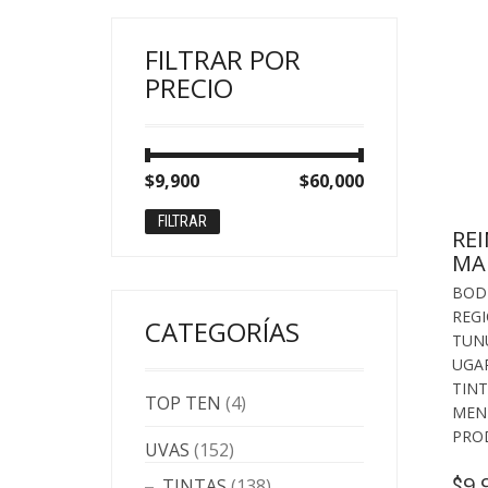
FILTRAR POR
PRECIO
Precio
Precio
$9,900
Precio:
—
$60,000
mínimo
máximo
FILTRAR
RE
MA
BOD
REG
CATEGORÍAS
TUN
UGA
TIN
TOP TEN
(4)
MEN
PRO
UVAS
(152)
9,
$
TINTAS
(138)