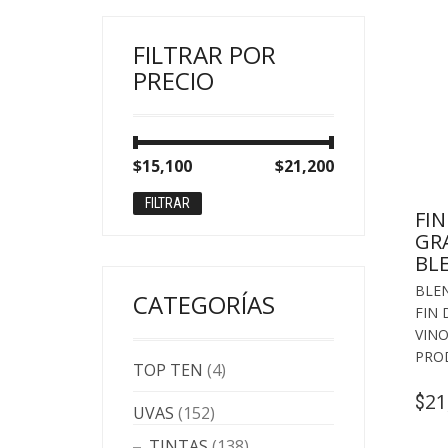
FILTRAR POR
PRECIO
Precio
Precio
$15,100
Precio:
—
$21,200
mínimo
máximo
FILTRAR
FI
GR
BL
BLEN
CATEGORÍAS
FIN
VINO
PRO
TOP TEN
(4)
21
$
UVAS
(152)
TINTAS
(138)