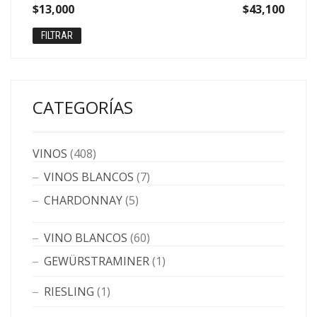
Precio
Precio
$13,000
Precio:
—
$43,100
mínimo
máximo
FILTRAR
CATEGORÍAS
VINOS
(408)
VINOS BLANCOS
(7)
CHARDONNAY
(5)
VINO BLANCOS
(60)
GEWÜRSTRAMINER
(1)
RIESLING
(1)