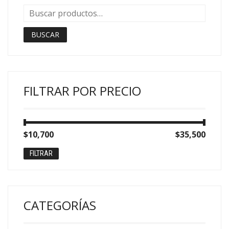
BUSCAR
FILTRAR POR PRECIO
Precio
Precio
$10,700
Precio:
—
$35,500
mínimo
máximo
FILTRAR
CATEGORÍAS