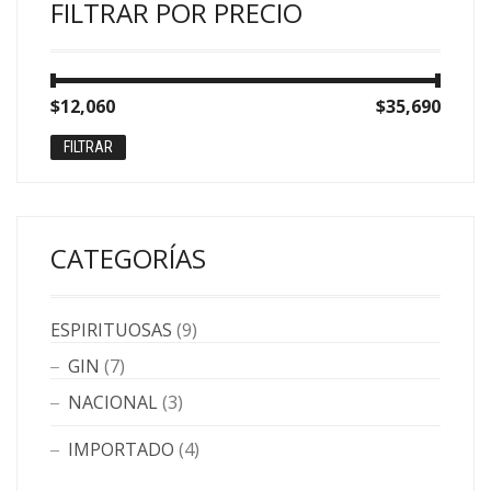
FILTRAR POR PRECIO
Precio
Precio
$12,060
Precio:
—
$35,690
mínimo
máximo
FILTRAR
CATEGORÍAS
ESPIRITUOSAS
(9)
GIN
(7)
NACIONAL
(3)
IMPORTADO
(4)