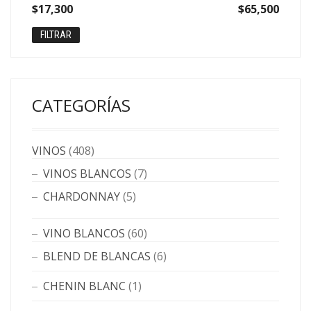
Precio
Precio
$17,300
Precio:
—
$65,500
mínimo
máximo
FILTRAR
CATEGORÍAS
VINOS
(408)
VINOS BLANCOS
(7)
CHARDONNAY
(5)
VINO BLANCOS
(60)
BLEND DE BLANCAS
(6)
CHENIN BLANC
(1)