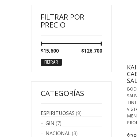
FILTRAR POR
PRECIO
Precio
Precio
$15,600
Precio:
—
$126,700
mínimo
máximo
FILTRAR
KA
CA
SA
BOD
CATEGORÍAS
SAU
TINT
VIST
ESPIRITUOSAS
(9)
MEN
PRO
GIN
(7)
NACIONAL
(3)
28
$