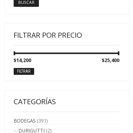
BUSCAR
FILTRAR POR PRECIO
Precio
Precio
$14,200
Precio:
—
$25,400
mínimo
máximo
FILTRAR
CATEGORÍAS
BODEGAS
(391)
DURIGUTTI
(2)