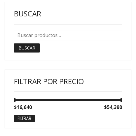
BUSCAR
BUSCAR
FILTRAR POR PRECIO
Precio
Precio
$16,640
Precio:
—
$54,390
mínimo
máximo
FILTRAR