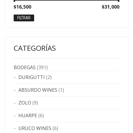
Precio
Precio
$16,500
Precio:
—
$31,000
mínimo
máximo
FILTRAR
CATEGORÍAS
BODEGAS
(391)
DURIGUTTI
(2)
ABSURDO WINES
(1)
ZOLO
(9)
HUARPE
(6)
URUCO WINES
(6)