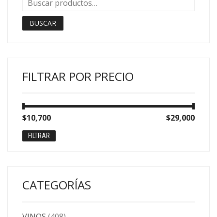
BUSCAR
FILTRAR POR PRECIO
Precio
Precio
$10,700
Precio:
—
$29,000
mínimo
máximo
FILTRAR
CATEGORÍAS
VINOS
(408)