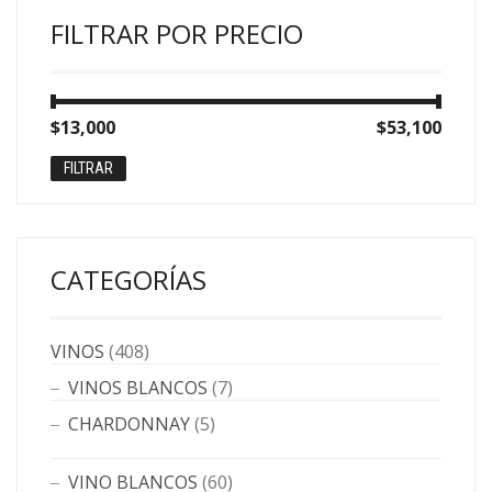
FILTRAR POR PRECIO
Precio
Precio
$13,000
Precio:
—
$53,100
mínimo
máximo
FILTRAR
CATEGORÍAS
VINOS
(408)
VINOS BLANCOS
(7)
CHARDONNAY
(5)
VINO BLANCOS
(60)