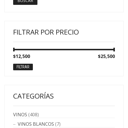
BUSCAR
FILTRAR POR PRECIO
Precio
Precio
$12,500
Precio:
—
$25,500
mínimo
máximo
FILTRAR
CATEGORÍAS
VINOS
(408)
VINOS BLANCOS
(7)