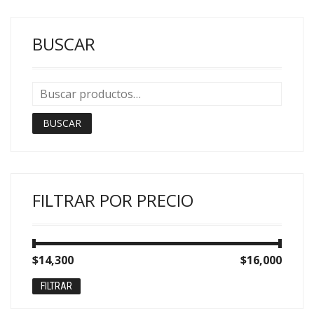
BUSCAR
BUSCAR
FILTRAR POR PRECIO
Precio
Precio
$14,300
Precio:
—
$16,000
mínimo
máximo
FILTRAR