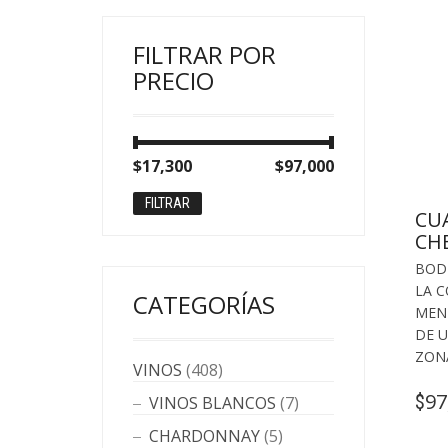
FILTRAR POR
PRECIO
Precio
Precio
$17,300
Precio:
—
$97,000
mínimo
máximo
FILTRAR
CU
CH
BOD
LA 
CATEGORÍAS
MEN
DE 
ZON
VINOS
(408)
97
$
VINOS BLANCOS
(7)
CHARDONNAY
(5)