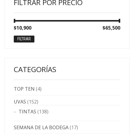
FILTRAR POR PRECIO
Precio
Precio
$10,900
Precio:
—
$65,500
mínimo
máximo
FILTRAR
CATEGORÍAS
TOP TEN
(4)
UVAS
(152)
TINTAS
(138)
SEMANA DE LA BODEGA
(17)