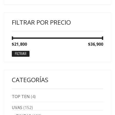
FILTRAR POR PRECIO
Precio
Precio
$21,800
Precio:
—
$36,900
mínimo
máximo
FILTRAR
CATEGORÍAS
TOP TEN
(4)
UVAS
(152)