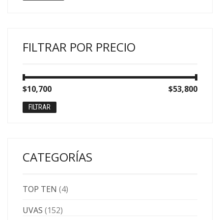
FILTRAR POR PRECIO
Precio
Precio
$10,700
Precio:
—
$53,800
mínimo
máximo
FILTRAR
CATEGORÍAS
TOP TEN
(4)
UVAS
(152)