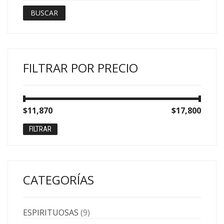
BUSCAR
FILTRAR POR PRECIO
Precio
Precio
$11,870
Precio:
—
$17,800
mínimo
máximo
FILTRAR
CATEGORÍAS
ESPIRITUOSAS
(9)