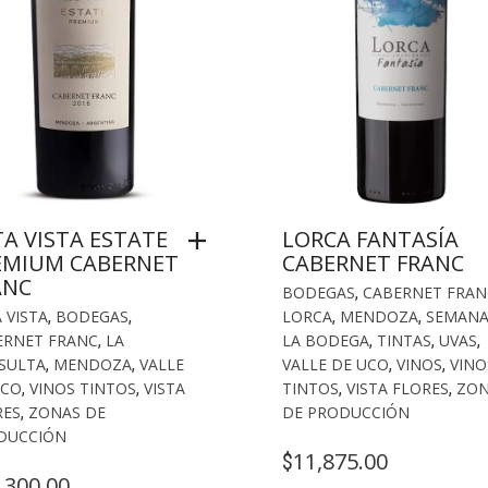
A VISTA ESTATE
LORCA FANTASÍA
EMIUM CABERNET
CABERNET FRANC
ANC
BODEGAS
,
CABERNET FRAN
 VISTA
,
BODEGAS
,
LORCA
,
MENDOZA
,
SEMANA
ERNET FRANC
,
LA
LA BODEGA
,
TINTAS
,
UVAS
,
SULTA
,
MENDOZA
,
VALLE
VALLE DE UCO
,
VINOS
,
VINO
UCO
,
VINOS TINTOS
,
VISTA
TINTOS
,
VISTA FLORES
,
ZON
RES
,
ZONAS DE
DE PRODUCCIÓN
DUCCIÓN
11,875.00
$
,300.00