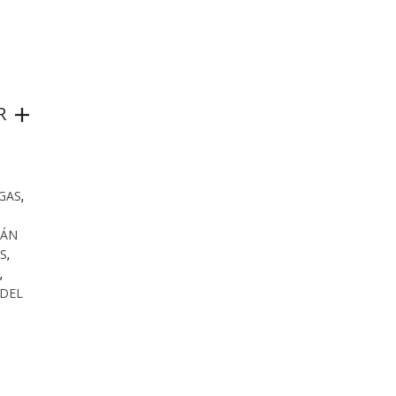
R
GAS
,
JÁN
S
,
,
 DEL