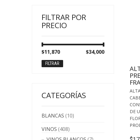
FILTRAR POR
PRECIO
Precio
Precio
$11,870
Precio:
—
$34,000
mínimo
máximo
FILTRAR
ALT
PR
FR
ALTA
CATEGORÍAS
CAB
CON
DE 
BLANCAS
(10)
FLO
PRO
VINOS
(408)
17
$
VINOS BLANCOS
(7)