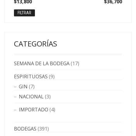
Precio
Precio
$13,800
Precio:
—
$36,700
mínimo
máximo
FILTRAR
CATEGORÍAS
SEMANA DE LA BODEGA
(17)
ESPIRITUOSAS
(9)
GIN
(7)
NACIONAL
(3)
IMPORTADO
(4)
BODEGAS
(391)