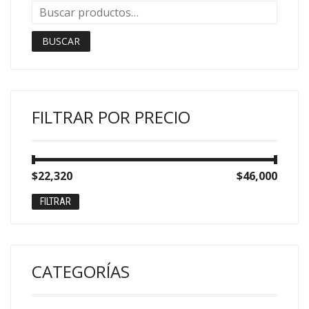
BUSCAR
FILTRAR POR PRECIO
Precio
Precio
$22,320
Precio:
—
$46,000
mínimo
máximo
FILTRAR
CATEGORÍAS