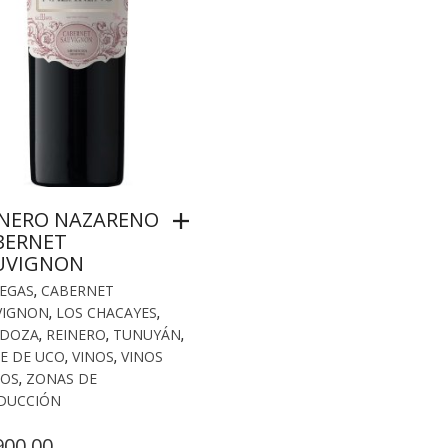
INERO NAZARENO
BERNET
UVIGNON
EGAS
,
CABERNET
VIGNON
,
LOS CHACAYES
,
DOZA
,
REINERO
,
TUNUYÁN
,
E DE UCO
,
VINOS
,
VINOS
TOS
,
ZONAS DE
DUCCIÓN
900.00