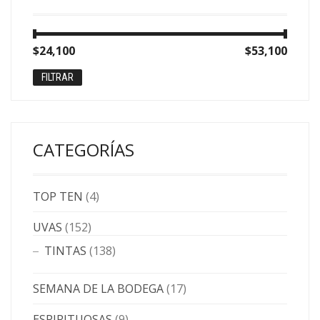
Precio
Precio
$24,100
Precio:
—
$53,100
mínimo
máximo
FILTRAR
CATEGORÍAS
TOP TEN
(4)
UVAS
(152)
TINTAS
(138)
SEMANA DE LA BODEGA
(17)
ESPIRITUOSAS
(9)