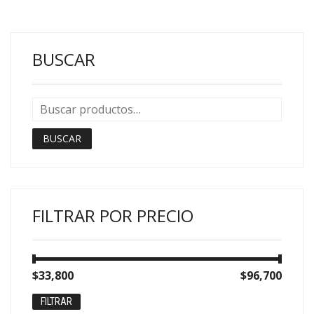
BUSCAR
BUSCAR
FILTRAR POR PRECIO
Precio
Precio
$33,800
Precio:
—
$96,700
mínimo
máximo
FILTRAR